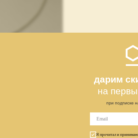
дарим ск
на первы
при подписке н
Я прочитал и принима