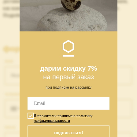
доставки с бесплатной примеркой — потому что мы знаем,
как важно увидеть и почувствовать украшение на себе.
Подробнее об условиях доставки
здесь.
форма обратной связи:
ИМЯ
дарим скидку 7%
на первый заказ
при подписке на рассылку
ТЕЛЕФОН
+7
Я прочитал и принимаю
политику
конфиденциальности
EMAIL
подписаться!