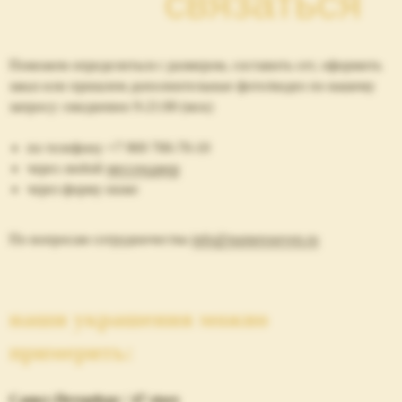
связаться
Поможем определиться с размером, составить сет, оформить
заказ или пришлем дополнительные фото/видео по вашему
запросу: ежедневно 9-21:00 (мск)
по телефону
+7 969 700-70-10
через любой
мессенджер
через форму ниже
По вопросам сотрудничества
info@numeroseven.ru
наши украшения можно
примерить:
Санкт-Петербург / 47 store