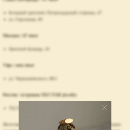
Большой проспект Петроградской стороны, 47
ул. Гороховая, 49
Москва / 47 store
Цветной бульвар, 16
Уфа / sens store
ул. Чернышевского, 88/1
Ростов / островок NECTAR jewelry
ТЦ Горизонт (ул. Нагибина, 32/2).
Жителям других городов России мы предоставляем опцию