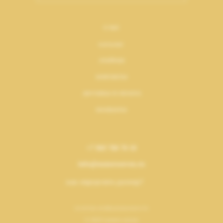
о нас
каталог
лукбуки
контакты
доставка и оплата
возвраты
+7 969 700 70 10
info@numeroseven.ru
как определить размер?
политика конфиденциальности
© 2023 numero seven