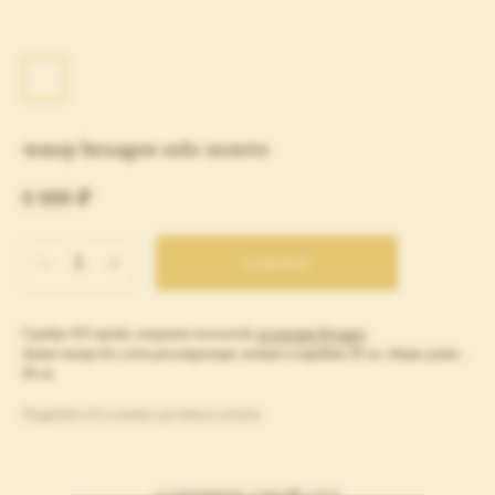
чокер hexagon solo золото
9 999
₽
в корзину
Серебро 925 пробы, покрытие позолотой,
коллекция Hexagon
Длина чокера без учета регулирующих звеньев и карабина 36 см, общая длина -
40 см.
Подробнее об условиях доставки и оплаты