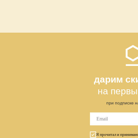
дарим ск
на первы
при подписке н
Я прочитал и принима