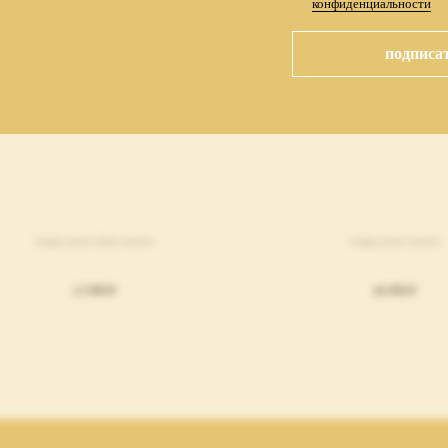
конфиденциальности
подписат
чокер syren chain золото
чокер syren золото
13 999
₽
44 999
₽