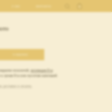
о нас
контакты
лото
в корзину
покрытие позолотой,
коллекция Eva
к хупам Eva или пуссетам капелькой.
х доставки и оплаты.