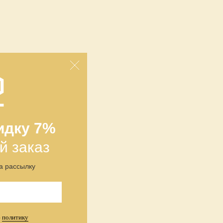
идку 7%
й заказ
а рассылку
ю
политику