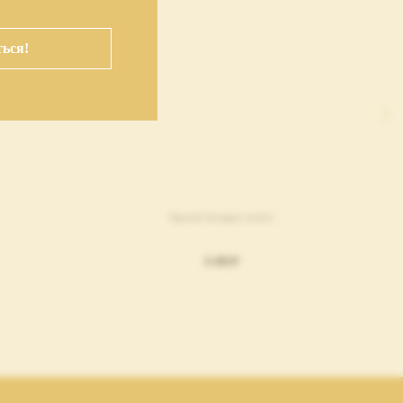
ься!
браслет hexagon золото
8 499
₽