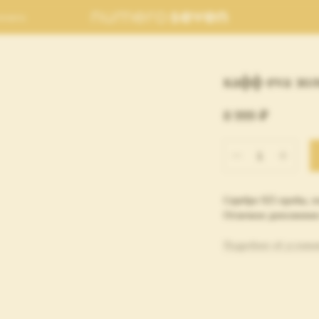
оплата
кафф eva зо
8 999
₽
Серебро 925 пробы, 
Отличное дополнение 
Подробнее об условия