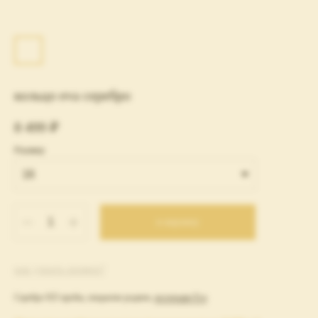
кольцо eva серебро
8 499
₽
Размер
в корзину
как узнать размер?
Серебро 925 пробы, покрытие родием,
коллекция Eva