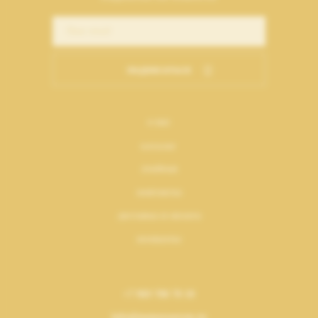
подписаться
о нас
каталог
лукбуки
контакты
доставка и оплата
возвраты
+7 969 700 70 10
info@numeroseven.ru