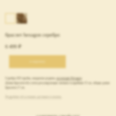
браслет hexagon серебро
6 499
₽
в корзину
Серебро 925 пробы, покрытие родием,
коллекция Hexagon
Длина браслета без учета регулирующих звеньев и карабина 15 см, общая длина
браслета 17 см.
Подробнее об условиях доставки и оплаты.