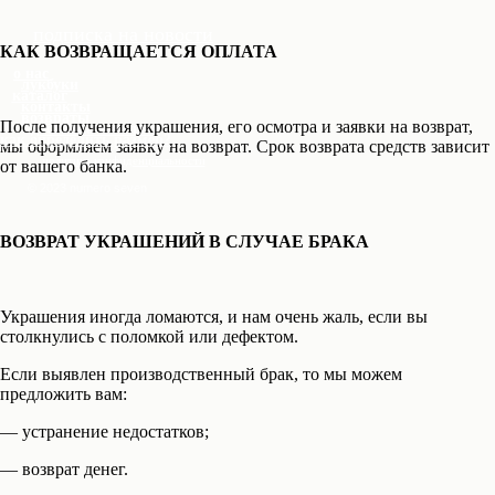
подписка на новости
КАК ВОЗВРАЩАЕТСЯ ОПЛАТА
о нас
лукбуки
каталог
контакты
возвраты
После получения украшения, его осмотра и заявки на возврат,
доставка и оплата
как определить размер?
мы оформляем заявку на возврат. Срок возврата средств зависит
политика конфиденциальности
от вашего банка.
© 2023 numero seven
ВОЗВРАТ УКРАШЕНИЙ В СЛУЧАЕ БРАКА
Украшения иногда ломаются, и нам очень жаль, если вы
столкнулись с поломкой или дефектом.
Если выявлен производственный брак, то мы можем
предложить вам:
— устранение недостатков;
— возврат денег.