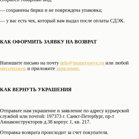
— сохранены бирки и не повреждена упаковка;
— у вас есть чек, который вам выдал после оплаты СДЭК.
КАК ОФОРМИТЬ ЗАЯВКУ НА ВОЗВРАТ
Напишите письмо на почту
info@numeroseve.ru
или любой
мессенджер
и приложите
заявление.
КАК ВЕРНУТЬ УКРАШЕНИЯ
Отправьте нам украшение и заявление по адресу курьерской
службой или почтой: 197373 г. Санкт-Петербург, пр-т
Авиаконструкторов д.38 корпус 1, кв. 217.
+7 969 700 70 10
Отправка возврата происходит за счет покупателя.
info@numeroseven.ru