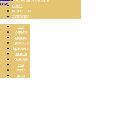
о нас
контакты
лукбуки
все
серьги
кольца
цепочки
браслеты
золото
серебро
eva
syren
astra