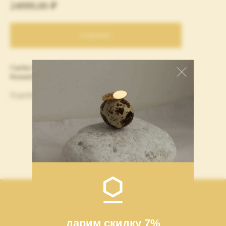
24999,00
₽
в корзину
Серебро 925 пробы, покрытие родием,
коллекция Eva
Кожаный шнурок с регулировкой. Максимальная длина 127 см.
Подробнее об условиях доставки и оплаты
СОБЕРИТЕ СВОЙ СЕТ
дарим скидку 7%