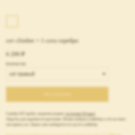
сет сlimber + 1 сота серебро
6 299
₽
Количество
Нет в наличии
Серебро 925 пробы, покрытие родием,
коллекция Hexagon
Закрутка для надежности крепления. Можно выбрать клаймбер в сете на левое
или правое ухо. Право-лево выбирается по пусете клаймбер.