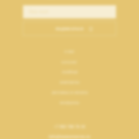
подписаться
о нас
каталог
лукбуки
контакты
доставка и оплата
возвраты
+7 969 700 70 10
info@numeroseven.ru