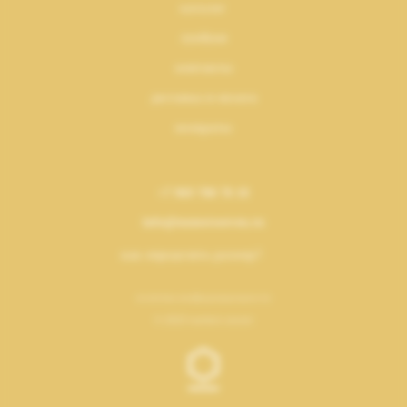
каталог
лукбуки
контакты
доставка и оплата
возвраты
+7 969 700 70 10
info@numeroseven.ru
как определить размер?
политика конфиденциальности
© 2023 numero seven