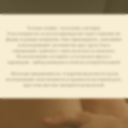
Кольца стемма - идеальны для пары.
В коллекции исследуется партнерство через стыковку по
форме и разные покрытия. Они гармонируют, дополняют
и подчеркивают достоинства друг друга. Как в
отношениях «работает» связь мужского и женского.
Из колец можно составить сет и носить вместе с
партнером - выбор размеров в этой коллекций большой.
«Мужская завершенность» и нарочитая резкость колец
подчеркивают женственность и хрупкость на тонкой руке,
при этом уместно смотрятся на мужской.